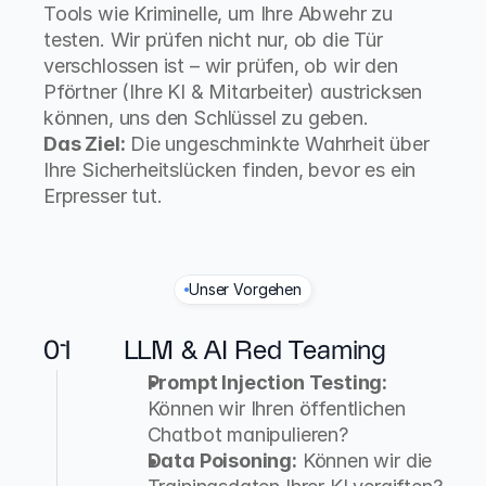
Tools wie Kriminelle, um Ihre Abwehr zu 
testen. Wir prüfen nicht nur, ob die Tür 
verschlossen ist – wir prüfen, ob wir den 
Pförtner (Ihre KI & Mitarbeiter) austricksen 
können, uns den Schlüssel zu geben.
Das Ziel:
 Die ungeschminkte Wahrheit über 
Ihre Sicherheitslücken finden, bevor es ein 
Erpresser tut.
Unser Vorgehen
U
n
s
e
r
A
n
g
r
i
f
f
s
-
P
o
r
t
f
o
l
i
o
01
LLM & AI Red Teaming
Prompt Injection Testing:
Können wir Ihren öffentlichen 
Chatbot manipulieren?
Data Poisoning:
 Können wir die 