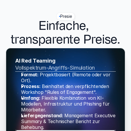
Presie
Einfache, 
transparente Preise.
AI Red Teaming
Vollspektrum-Angriffs-Simulation
Format:
 Projektbasiert (Remote oder vor 
Ort).
Prozess:
 Beinhaltet den verpflichtenden 
Workshop "Rules of Engagement".
Umfang:
 Flexible Kombination von KI-
Modellen, Infrastruktur und Phishing für 
Mitarbeiter.
Liefergegenstand:
 Management Executive 
Summary & Technischer Bericht zur 
Behebung.