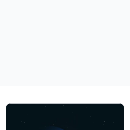
Nach OWASP Top 10 für LLMs
AI Red Teaming & Attack Simulation
Klassische Pentests prüfen nur die Firewall. 
Unser AI Red Teaming prüft Ihre KI-Modelle, Ihre 
Mitarbeiter und Ihre Infrastruktur auf Angriffe 
der nächsten Generation.