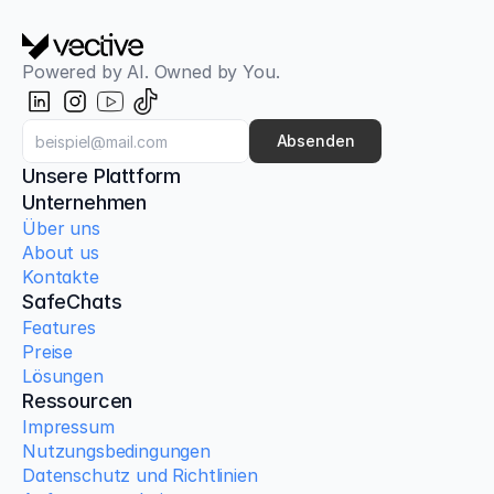
Powered by AI. Owned by You.
Basierend auf dem offiziellen Anthropic Claude Code Curric
Claude Code für Entwickler
Für Entwickler, die wissen, dass Claude Code 
Absenden
existiert, aber auch, dass sie dessen Potenzial bei 
Unsere Plattform
Weitem nicht ausschöpfen. Drei konzentrierte 
Unternehmen
Stunden oder ein ganzer Arbeitstag — an Ihrer 
Über uns
echten Codebasis.
About us
Kontakte
SafeChats
Features
Preise
Lösungen
Ressourcen
Impressum
Nutzungsbedingungen
Datenschutz und Richtlinien