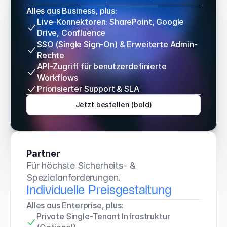
Alles aus Business, plus:
Live-Konnektoren: SharePoint, Google 
Drive, Confluence
SSO (Single Sign-On) & Erweiterte Admin-
Rechte
API-Zugriff für benutzerdefinierte 
Workflows
Priorisierter Support & SLA
Jetzt bestellen (bald)
Partner
Für höchste Sicherheits- & 
Spezialanforderungen.
Individuelle Preisgestaltung
Alles aus Enterprise, plus:
Private Single-Tenant Infrastruktur 