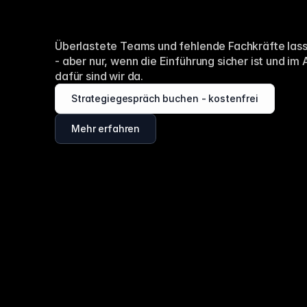
M
i
t
t
e
l
s
t
a
n
d
.
Überlastete Teams und fehlende Fachkräfte lassen
- aber nur, wenn die Einführung sicher ist und im
dafür sind wir da.
Strategiegespräch buchen - kostenfrei
Mehr erfahren