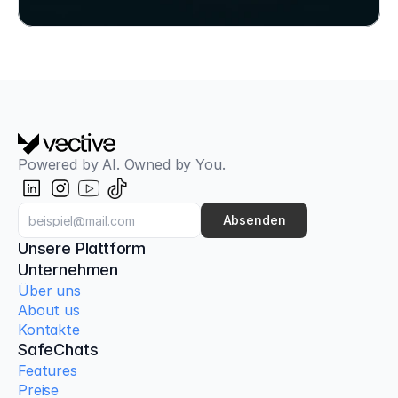
Powered by AI. Owned by You.
Basierend auf dem offiziellen Anthropic Claude Code Curric
Claude Code für Entwickler
Für Entwickler, die wissen, dass Claude Code 
Absenden
existiert, aber auch, dass sie dessen Potenzial bei 
Unsere Plattform
Weitem nicht ausschöpfen. Drei konzentrierte 
Unternehmen
Stunden oder ein ganzer Arbeitstag — an Ihrer 
Über uns
echten Codebasis.
About us
Kontakte
SafeChats
Features
Preise