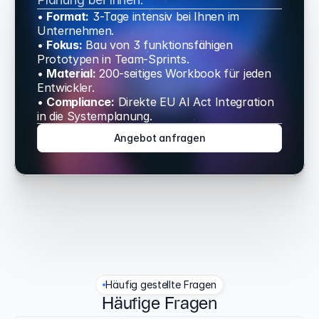
• 
Format:
 3-Tage intensiv bei Ihnen im 
Unternehmen.
• 
Fokus:
 Bau von 3 funktionsfähigen 
Prototypen in Team-Sprints.
• 
Material:
 200-seitiges Workbook für jeden 
Entwickler.
• 
Compliance:
 Direkte EU AI Act Integration 
in die Systemplanung.
Angebot anfragen
Häufig gestellte Fragen
Häufige Fragen