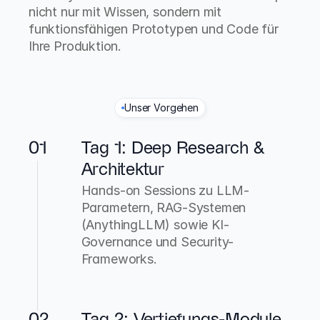
nicht nur mit Wissen, sondern mit 
funktionsfähigen Prototypen und Code für 
Ihre Produktion.
Unser Vorgehen
D
e
r
3
-
T
a
g
e
-
T
e
c
h
n
i
k
-
S
p
r
i
n
t
01
Tag 1: Deep Research & 
Architektur
Hands-on Sessions zu LLM-
Parametern, RAG-Systemen 
(AnythingLLM) sowie KI-
Governance und Security-
Frameworks.