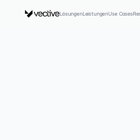
Lösungen
Leistungen
Use Cases
Re
zurück
Call buchen
KI-
Wir entwickeln eine 
Prozesskarte
. 
Engpässe 
Time-to-Value
4-8 Wochen