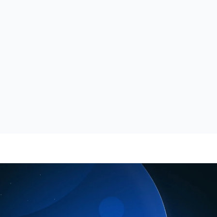
ach OWASP Top 10 für LLMs
Durchgeführt vo
 Red Teaming & Attack 
AI Security
Angreifer nutzen
mulation
vorbereitet? Ei
assische Pentests prüfen nur die 
in die neue Ära 
rewall. Unser AI Red Teaming prüft Ihre 
Sie, wie KI-ges
-Modelle, Ihre Mitarbeiter und Ihre 
funktioniert, w
frastruktur auf Angriffe der nächsten 
und wie Sie KI n
neration.
Millisekunden 