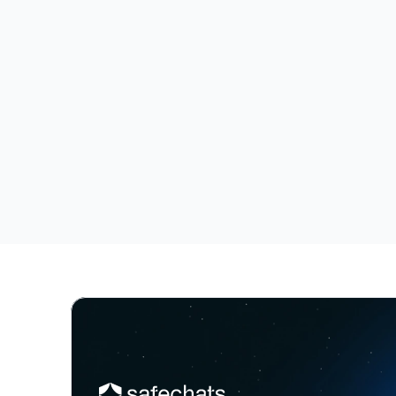
ISO 27001 Konforme Methodik
N
AI Agents & Secure 
AI
Automation
Si
Beherrschen Sie agentische KI und 
Kl
souveräne Automatisierung. Lernen Sie, 
Fi
sichere KI-Agenten mit n8n und Dify in 
KI
diesem vierstündigen Vective-Workshop 
In
zu erstellen. Hören Sie auf zu chatten, 
Ge
fangen Sie an zu bauen.