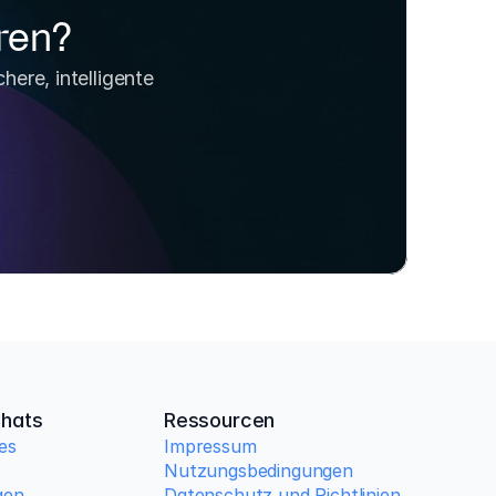
ren?
ere, intelligente 
hats
Ressourcen
es
Impressum
Nutzungsbedingungen
gen
Datenschutz und Richtlinien