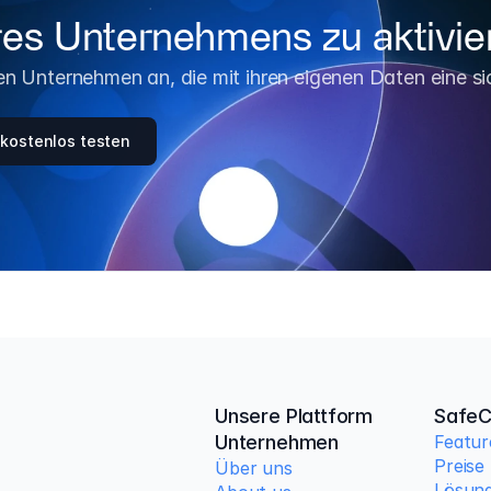
hres Unternehmens zu aktivie
 Unternehmen an, die mit ihren eigenen Daten eine sich
kostenlos testen
Unsere Plattform
SafeC
Unternehmen
Featur
Preise
Über uns
Lösun