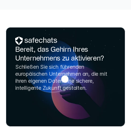
sichere KI-Agenten mit n8n und Dify in 
KI-Modelle,
diesem vierstündigen Vective-Workshop 
Infrastruk
zu erstellen. Hören Sie auf zu chatten, 
Generation
fangen Sie an zu bauen.
Bereit, das Gehirn Ihres 
Unternehmens zu aktivieren?
Schließen Sie sich führenden 
europäischen Unternehmen an, die mit 
ihren eigenen Daten eine sichere, 
intelligente Zukunft gestalten.
Strategiegespräch buchen
SafeChats kostenlos testen